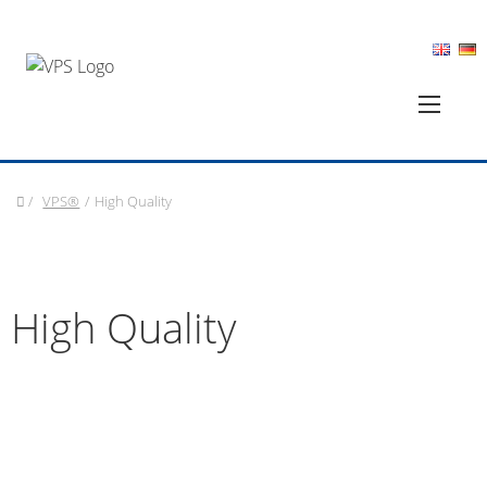
/
VPS®
/
High Quality
High Quality