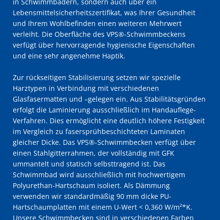
in Schwimmbädern, sondern auch über ein
Lebensmittelsicherheitszertifikat, was Ihrer Gesundheit
und Ihrem Wohlbefinden einen weiteren Mehrwert
verleiht. Die Oberfläche des VPS®-Schwimmbeckens
verfügt über hervorragende hygienische Eigenschaften
und eine sehr angenehme Haptik.
Zur rückseitigen Stabilisierung setzen wir spezielle
Harztypen in Verbindung mit verschiedenen
Glasfasermatten und –gelegen ein. Aus Stabilitätsgründen
erfolgt die Laminierung ausschließlich im Handauflege-
Verfahren. Dies ermöglicht eine deutlich höhere Festigkeit
im Vergleich zu fasersprühbeschichteten Laminaten
gleicher Dicke. Das VPS®-Schwimmbecken verfügt über
einen Stahlgitterrahmen, der vollständig mit GFK
ummantelt und statisch selbsttragend ist. Das
Schwimmbad wird ausschließlich mit hochwertigem
Polyurethan-Hartschaum isoliert. Als Dämmung
verwenden wir standardmäßig 90 mm dicke PU-
Hartschaumplatten mit einem U-Wert < 0,360 W/m²*K.
Unsere Schwimmbecken sind in verschiedenen Farben