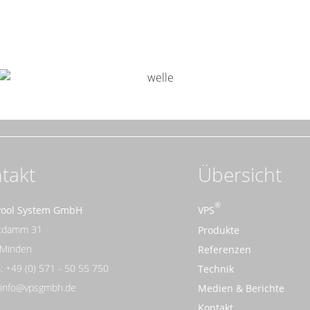
takt
Übersicht
Pool System GmbH
VPS
rtdamm 31
Produkte
 Minden
Referenzen
: +49 (0) 571 - 50 55 750
Technik
: info@vpsgmbh.de
Medien & Berichte
Kontakt