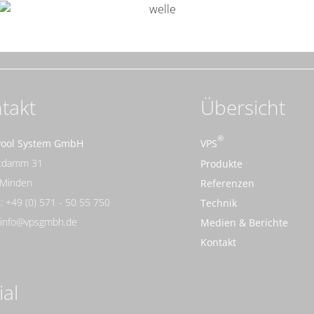
takt
Übersicht
Pool System GmbH
VPS
rtdamm 31
Produkte
 Minden
Referenzen
: +49 (0) 571 - 50 55 750
Technik
: info@vpsgmbh.de
Medien & Berichte
Kontakt
ial