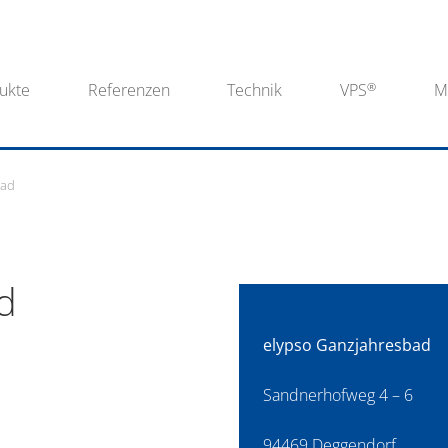
ukte
Referenzen
Technik
VPS
M
bad
d
elypso Ganzjahresbad
Sandnerhofweg 4 – 6
94469 Deggendorf