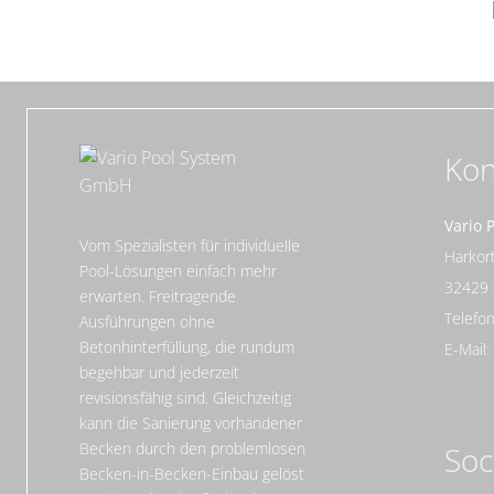
Kon
Vario 
Vom Spezialisten für individuelle
Harko
Pool-Lösungen einfach mehr
32429
erwarten. Freitragende
Telefon
Ausführungen ohne
Betonhinterfüllung, die rundum
E-Mail
begehbar und jederzeit
revisionsfähig sind. Gleichzeitig
kann die Sanierung vorhandener
Becken durch den problemlosen
Soc
Becken-in-Becken-Einbau gelöst