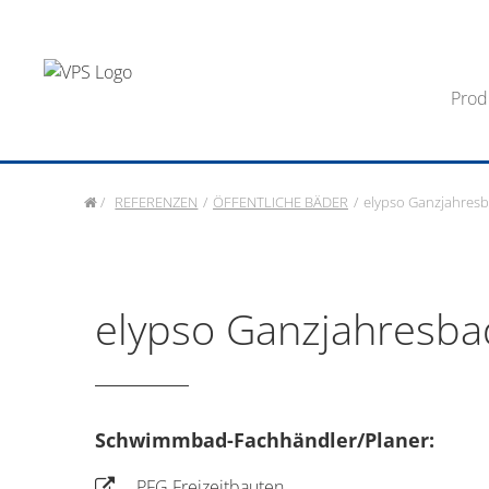
Prod
/
REFERENZEN
/
ÖFFENTLICHE BÄDER
/
elypso Ganzjahres
elypso Ganzjahresba
Schwimmbad-Fachhändler/Planer:
PFG Freizeitbauten