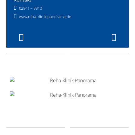
02941 – 8810
www.reha-klinik-panorama.de