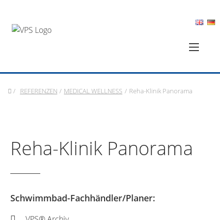
/
REFERENZEN
/
MEDICAL WELLNESS
/
Reha-Klinik Panorama
Reha-Klinik Panorama
Schwimmbad-Fachhändler/Planer:
VPS® Archiv