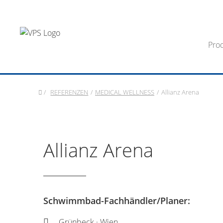
Pro
/
REFERENZEN
/
MEDICAL WELLNESS
/
Allianz Arena
Allianz Arena
Schwimmbad-Fachhändler/Planer:
Grünbeck · Wien