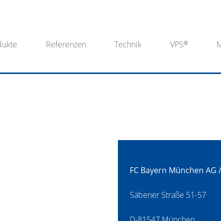
dukte
Referenzen
Technik
VPS
FC Bayern München AG / 
Säbener Straße 51-57
D-81547 München