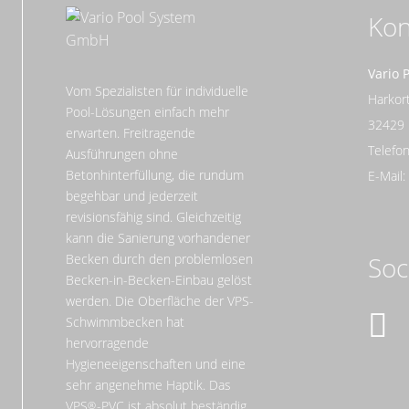
Kon
Vario 
Vom Spezialisten für individuelle
Harko
Pool-Lösungen einfach mehr
32429
erwarten. Freitragende
Telefon
Ausführungen ohne
Betonhinterfüllung, die rundum
E-Mail
begehbar und jederzeit
revisionsfähig sind. Gleichzeitig
kann die Sanierung vorhandener
Becken durch den problemlosen
Soc
Becken-in-Becken-Einbau gelöst
werden. Die Oberfläche der VPS-
Schwimmbecken hat
hervorragende
Hygieneeigenschaften und eine
sehr angenehme Haptik. Das
VPS
-PVC ist absolut beständig