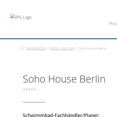
Pro
/
REFERENZEN
/
HOTEL UND SPA
/
Soho House Berlin
Soho House Berlin
*****
Schwimmbad-Fachhändler/Planer: