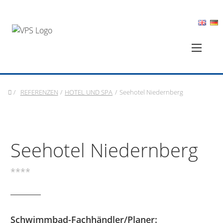
/
REFERENZEN
/
HOTEL UND SPA
/
Seehotel Niedernberg
Seehotel Niedernberg
****
Schwimmbad-Fachhändler/Planer: